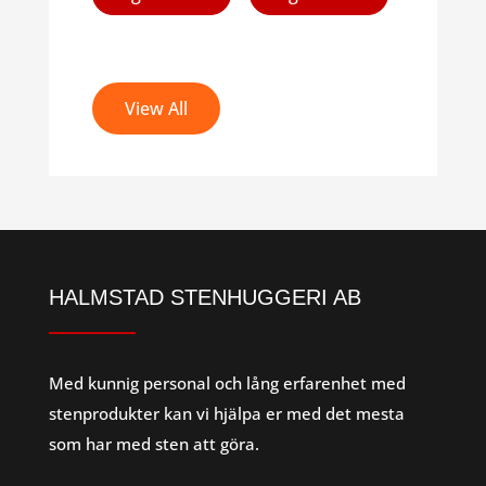
produkten
produkten
har
har
flera
flera
View All
varianter.
varianter.
De
De
olika
olika
alternativen
alternativen
kan
kan
väljas
väljas
på
på
HALMSTAD STENHUGGERI AB
produktsidan
produktsid
Med kunnig personal och lång erfarenhet med
stenprodukter kan vi hjälpa er med det mesta
som har med sten att göra.