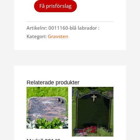
Få prisförslag
Modell
001160
Blå
Artikelnr:
0011160-blå labrador
labrador
Kategori:
Gravsten
mängd
Relaterade produkter