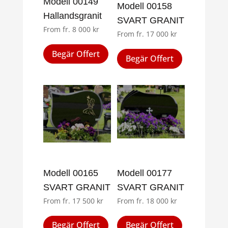
Modell 00149
Modell 00158
Hallandsgranit
SVART GRANIT
From
fr.
8 000
kr
From
fr.
17 000
kr
Den
Den
Begär Offert
här
Begär Offert
här
produkten
produkten
har
har
flera
flera
varianter.
varianter.
De
De
olika
olika
alternativen
alternativen
kan
kan
Modell 00165
Modell 00177
väljas
väljas
SVART GRANIT
SVART GRANIT
på
på
produktsidan
From
fr.
17 500
kr
From
fr.
18 000
kr
produktsid
Den
Den
Begär Offert
Begär Offert
här
här