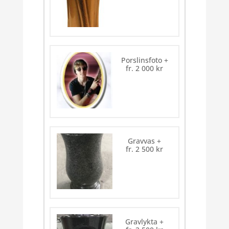
Porslinsfoto
+
fr.
2 000
kr
Gravvas
+
fr.
2 500
kr
Gravlykta
+