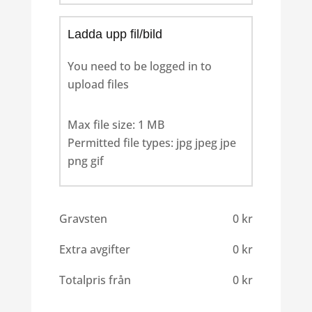
Ladda upp fil/bild
You need to be logged in to
upload files
Max file size: 1 MB
Permitted file types: jpg jpeg jpe
png gif
Gravsten
0
kr
Extra avgifter
0
kr
Totalpris från
0
kr