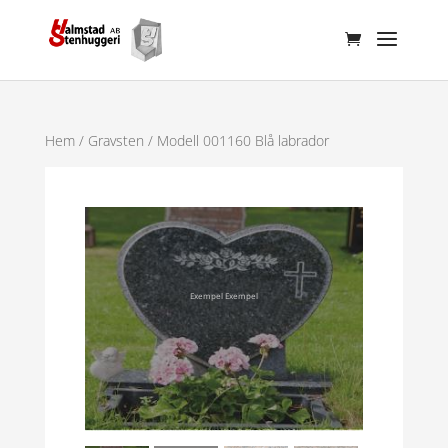
Hem
/
Gravsten
/ Modell 001160 Blå labrador
Exempel Exempel