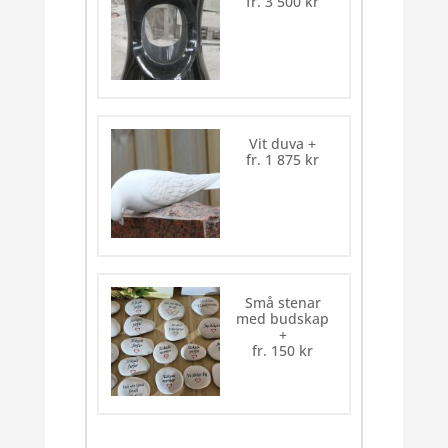
fr.
3 500
kr
Vit duva
+
fr.
1 875
kr
Små stenar
med budskap
+
fr.
150
kr