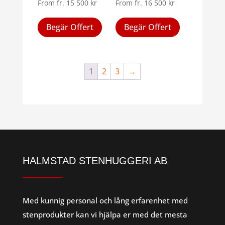
From
fr.
15 500
kr
From
fr.
16 500
kr
produktsidan
Den
Den
Begär Offert
Begär Offert
här
här
produkten
produkten
har
har
flera
flera
1
2
3
→
varianter.
varianter.
De
De
olika
olika
alternativen
alternativen
kan
kan
väljas
väljas
på
på
HALMSTAD STENHUGGERI AB
produktsidan
produktsid
Med kunnig personal och lång erfarenhet med
stenprodukter kan vi hjälpa er med det mesta