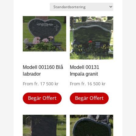
Modell 001160 Blå
Modell 00131
labrador
Impala granit
From
fr.
17 500
kr
From
fr.
16 500
kr
Den
Den
Begär Offert
Begär Offert
här
här
produkten
produkten
har
har
flera
flera
varianter.
varianter.