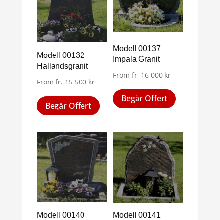
De
De
olika
olika
alternativen
alternativen
kan
kan
Modell 00137
väljas
väljas
Modell 00132
Impala Granit
Hallandsgranit
på
på
From
fr.
16 000
kr
produktsidan
produktsid
From
fr.
15 500
kr
Den
Den
Begär Offert
här
Begär Offert
här
produkten
produkten
har
har
flera
flera
varianter.
varianter.
De
De
olika
olika
alternativen
alternativen
kan
kan
väljas
Modell 00140
Modell 00141