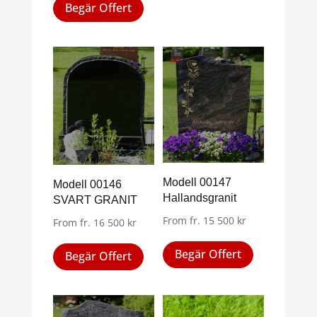
Begär Offert
här
har
produkten
flera
har
varianter.
flera
De
varianter.
olika
De
alternativen
olika
kan
alternativen
väljas
kan
på
väljas
produktsid
Modell 00147
Modell 00146
på
Hallandsgranit
SVART GRANIT
produktsidan
From
fr.
15 500
kr
From
fr.
16 500
kr
Den
Den
Begär Offert
Begär Offert
här
här
produkten
produkten
har
har
flera
flera