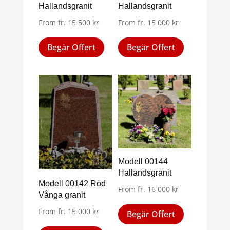
väljas
Hallandsgranit
Hallandsgranit
på
på
produktsid
From
fr.
15 500
kr
From
fr.
15 000
kr
produktsidan
Den
Den
Begär Offert
Begär Offert
här
här
produkten
produkten
har
har
flera
flera
varianter.
varianter.
De
De
olika
olika
alternativen
alternativen
kan
kan
Modell 00144
väljas
väljas
Hallandsgranit
på
på
Modell 00142 Röd
From
fr.
16 000
kr
produktsidan
produktsid
Vånga granit
Den
From
fr.
15 000
kr
Begär Offert
här
Den
produkten