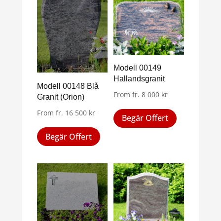
varianter.
varianter.
De
De
olika
olika
alternativen
alternativen
kan
kan
Modell 00149
väljas
väljas
Hallandsgranit
på
Modell 00148 Blå
på
From
fr.
8 000
kr
Granit (Orion)
produktsid
produktsidan
Den
From
fr.
16 500
kr
Begär Offert
här
Den
produkten
Begär Offert
här
har
produkten
flera
har
varianter.
flera
De
varianter.
olika
De
alternativen
olika