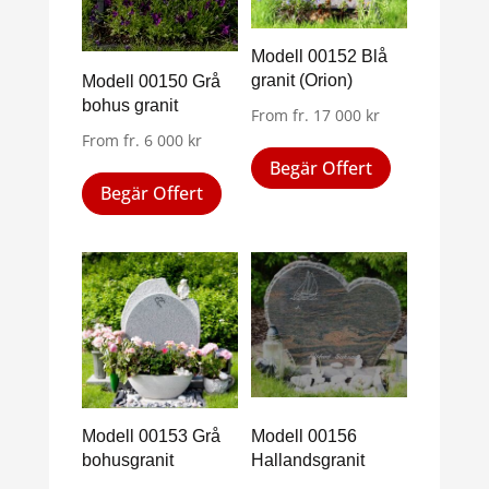
kan
alternativen
väljas
kan
Modell 00152 Blå
på
väljas
granit (Orion)
Modell 00150 Grå
produktsid
på
bohus granit
From
fr.
17 000
kr
produktsidan
From
fr.
6 000
kr
Den
Begär Offert
Den
här
Begär Offert
här
produkten
produkten
har
har
flera
flera
varianter.
varianter.
De
De
olika
olika
alternativen
alternativen
kan
kan
väljas
Modell 00153 Grå
Modell 00156
väljas
på
bohusgranit
Hallandsgranit
på
produktsid